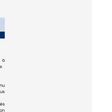
l à
e.
enu
ous
tés
don