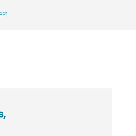
act
s,