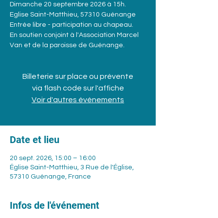
Dimanche 20 septembre 2026 à 15h.
Eglise Saint-Matthieu, 57310 Guénange
Entrée libre - participation au chapeau.
En soutien conjoint à l'Association Marcel
Van et de la paroisse de Guénange.
Billeterie sur place ou prévente
via flash code sur l'affiche
Voir d'autres événements
Date et lieu
20 sept. 2026, 15:00 – 16:00
Église Saint-Matthieu, 3 Rue de l'Église,
57310 Guénange, France
Infos de l'événement