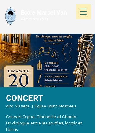
École Marcel Van
Argancy (57)
CONCERT
dim. 20 sept.
  |  
Église Saint-Matthieu
Concert Orgue, Clarinette et Chants.
Un dialogue entre les souffles, la voix et
l'âme.